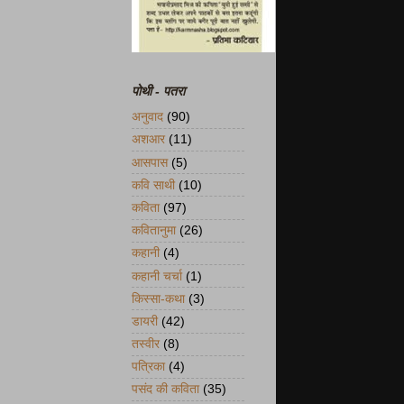
पोथी - पतरा
अनुवाद
(90)
अशआर
(11)
आसपास
(5)
कवि साथी
(10)
कविता
(97)
कवितानुमा
(26)
कहानी
(4)
कहानी चर्चा
(1)
किस्सा-कथा
(3)
डायरी
(42)
तस्वीर
(8)
पत्रिका
(4)
पसंद की कविता
(35)