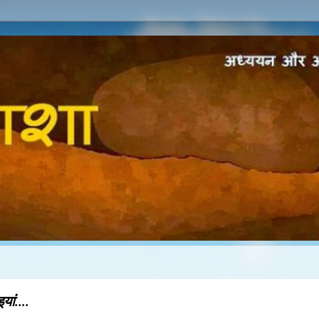
ां....