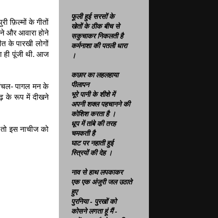
फूली हुई सरसों के
 फ़िल्मों के गीतों
खेतों के ठीक बीच से
ड़ने और आवारा होने
सकुचाकर निकलती है
ीत के पारखी लोगों
कर्मनाशा की पतली धारा
ता ही पूंजी थी. आज
।
कछार का लहलहाया
पीलापन
चंचल- पागल मन के
भूरे पानी के शीशे में
े रूप में दीखने
अपनी शक्ल पहचानने की
कोशिश करता है ।
धूप में तांबे की तरह
ै तो इस नाचीज को
चमकती है
घाट पर नहाती हुई
स्त्रियों की देह ।
नाव से हाथ लपकाकर
एक एक अंजुरी जल उठाते
हुए
पुरनिया - पुरखों को
कोसने लगता हूं
मैं
-