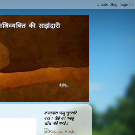
करमनास जलु सुरसरि
परई। तेहि को कहहु
सीस नहिं धरई॥