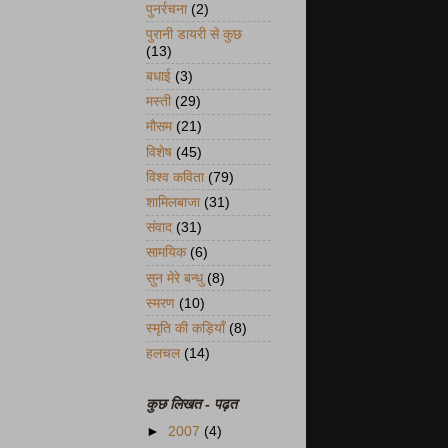
पुनर्रचना
(2)
पुरानी डायरी से कुछ
(13)
बधाई
(3)
मस्ती
(29)
मौसम
(21)
विशेष
(45)
विश्व कविता
(79)
शामिलबाजा
(31)
संवाद
(31)
सामयिक
(6)
सुन मेरे बन्धु
(8)
स्मरण
(10)
स्मृति की कड़ियाँ
(8)
हलचल
(14)
कुछ लिखत - पढ़त
►
2007
(4)