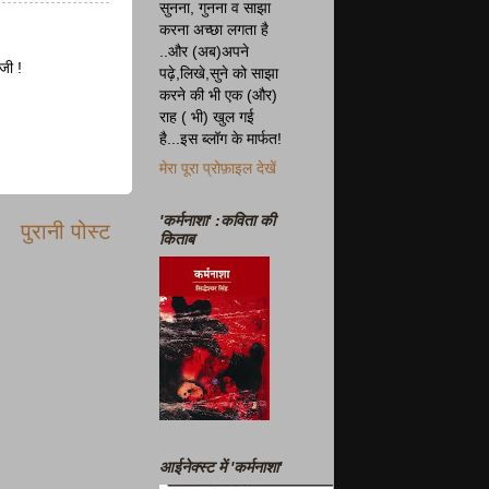
सुनना, गुनना व साझा
करना अच्छा लगता है
..और (अब)अपने
जी !
पढ़े,लिखे,सुने को साझा
करने की भी एक (और)
राह ( भी) खुल गई
है...इस ब्लॉग के मार्फत!
मेरा पूरा प्रोफ़ाइल देखें
'कर्मनाशा' :कविता की
पुरानी पोस्ट
किताब
आईनेक्स्ट में 'कर्मनाशा'