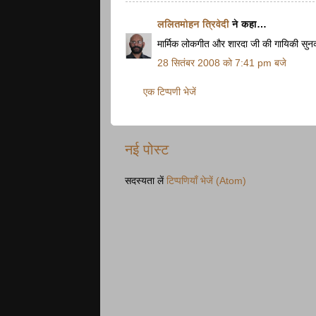
ललितमोहन त्रिवेदी
ने कहा…
मार्मिक लोकगीत और शारदा जी की गायिकी सुनक
28 सितंबर 2008 को 7:41 pm बजे
एक टिप्पणी भेजें
नई पोस्ट
सदस्यता लें
टिप्पणियाँ भेजें (Atom)