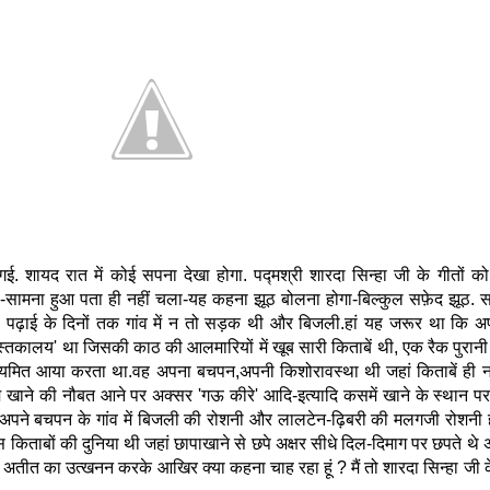
 शायद रात में कोई सपना देखा होगा. पद्मश्री शारदा सिन्हा जी के गीतों को
-सामना हुआ पता ही नहीं चला-यह कहना झूठ बोलना होगा-बिल्कुल सफ़ेद झूठ. 
ूली पढ़ाई के दिनों तक गांव में न तो सड़क थी और बिजली.हां यह जरूर था कि अ
्तकालय' था जिसकी काठ की आलमारियों में खूब सारी किताबें थी, एक रैक पुरान
मित आया करता था.वह अपना बचपन,अपनी किशोरावस्था थी जहां किताबें ही न
खाने की नौबत आने पर अक्सर 'गऊ कीरे' आदि-इत्यादि कसमें खाने के स्थान पर 
ो अपने बचपन के गांव में बिजली की रोशनी और लालटेन-ढ़िबरी की मलगजी रोशनी ह
किताबों की दुनिया थी जहां छापाखाने से छपे अक्षर सीधे दिल-दिमाग पर छपते थे अ
हूं ? अतीत का उत्खनन करके आखिर क्या कहना चाह रहा हूं ? मैं तो शारदा सिन्हा जी