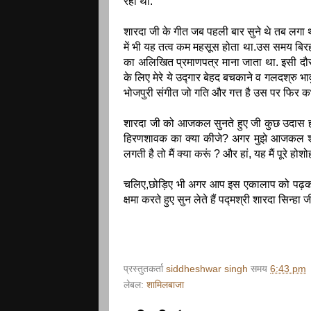
रहा था.
शारदा जी के गीत जब पहली बार सुने थे तब लगा 
में भी यह तत्व कम महसूस होता था.उस समय बिरह
का अलिखित प्रमाणपत्र माना जाता था. इसी दौर 
के लिए मेरे ये उद्गार बेहद बचकाने व गलदश्रु भा
भोजपुरी संगीत जो गति और गत्त है उस पर फिर क
शारदा जी को आजकल सुनते हुए जी कुछ उदास हो
हिरणशावक का क्या कीजे? अगर मुझे आजकल शार
लगती है तो मैं क्या करूं ? और हां, यह मैं पूरे होशो
चलिए,छोड़िए भी अगर आप इस एकालाप को पढ़कर यहा
क्षमा करते हुए सुन लेते हैं पद्मश्री शारदा सिन्हा
प्रस्तुतकर्ता
siddheshwar singh
समय
6:43 pm
लेबल:
शामिलबाजा