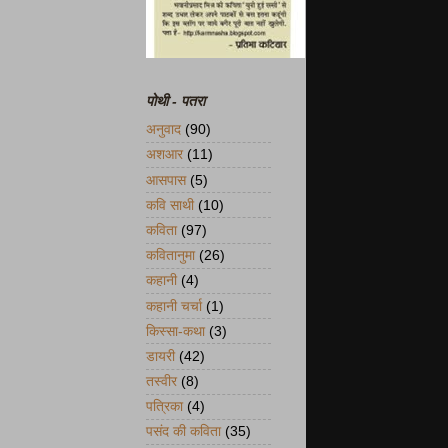
पोथी - पतरा
अनुवाद
(90)
अशआर
(11)
आसपास
(5)
कवि साथी
(10)
कविता
(97)
कवितानुमा
(26)
कहानी
(4)
कहानी चर्चा
(1)
किस्सा-कथा
(3)
डायरी
(42)
तस्वीर
(8)
पत्रिका
(4)
पसंद की कविता
(35)