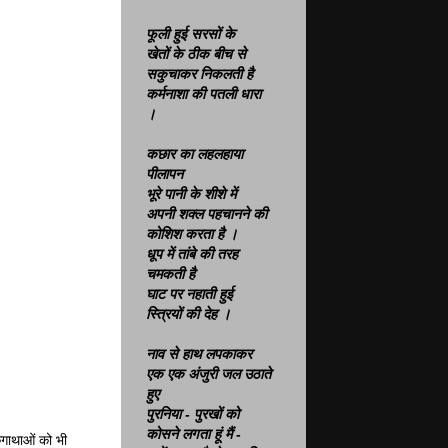
फूली हुई सरसों के
खेतों के ठीक बीच से
सकुचाकर निकलती है
कर्मनाशा की पतली धारा
।
कछार का लहलहाया
पीलापन
भूरे पानी के शीशे में
अपनी शक्ल पहचानने की
कोशिश करता है ।
धूप में तांबे की तरह
चमकती है
घाट पर नहाती हुई
स्त्रियों की देह ।
नाव से हाथ लपकाकर
एक एक अंजुरी जल उठाते
हुए
पुरनिया - पुरखों को
कोसने लगता हूं
मैं
-
कगाथाओं को भी