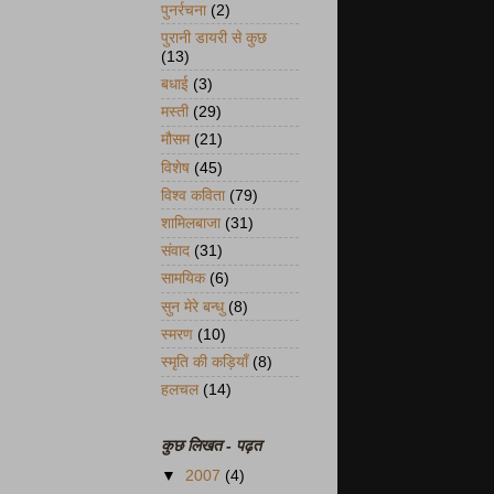
पुनर्रचना
(2)
पुरानी डायरी से कुछ
(13)
बधाई
(3)
मस्ती
(29)
मौसम
(21)
विशेष
(45)
विश्व कविता
(79)
शामिलबाजा
(31)
संवाद
(31)
सामयिक
(6)
सुन मेरे बन्धु
(8)
स्मरण
(10)
स्मृति की कड़ियाँ
(8)
हलचल
(14)
कुछ लिखत - पढ़त
▼
2007
(4)