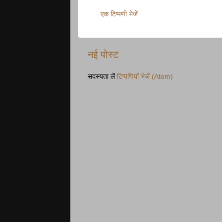
एक टिप्पणी भेजें
नई पोस्ट
सदस्यता लें
टिप्पणियाँ भेजें (Atom)