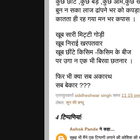
कुछ छोटे ,कुछ बड़े ,कुछ आम,कुछ 
बुन न सका लाज ढांपने भर को कपड़ा
कातता ही रह गया मन भर कपास ।
खूब सारी मिट्टी गोड़ी
खूब निराई खरपतवार
खूब छींटे किसिम -किसिम के बीज
पर उगा न एक भी बिरवा छतनार ।
फिर भी क्या सब अकारथ
सब बेकार ???
प्रस्तुतकर्ता
siddheshwar singh
समय
11:15 p
लेबल:
सुन मेरे बन्धु
4 टिप्‍पणियां:
Ashok Pande
ने कहा…
सुबह भी मैंने एक टिप्पणी लगाने की कोशिश की