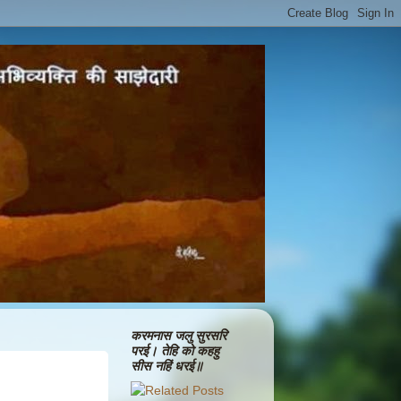
करमनास जलु सुरसरि
परई। तेहि को कहहु
सीस नहिं धरई॥