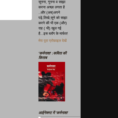
सुनना, गुनना व साझा
करना अच्छा लगता है
..और (अब)अपने
पढ़े,लिखे,सुने को साझा
करने की भी एक (और)
राह ( भी) खुल गई
है...इस ब्लॉग के मार्फत!
मेरा पूरा प्रोफ़ाइल देखें
'कर्मनाशा' :कविता की
किताब
आईनेक्स्ट में 'कर्मनाशा'